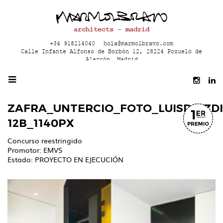
architects - madrid
+34 918214040
hola@marmolbravo.com
Calle Infante Alfonso de Borbón 12, 28224 Pozuelo de
Alarcón, Madrid
ZAFRA_UNTERCIO_FOTO_LUISDIAZDI
12B_1140PX
Concurso reestringido
Promotor: EMVS
Estado: PROYECTO EN EJECUCIÓN