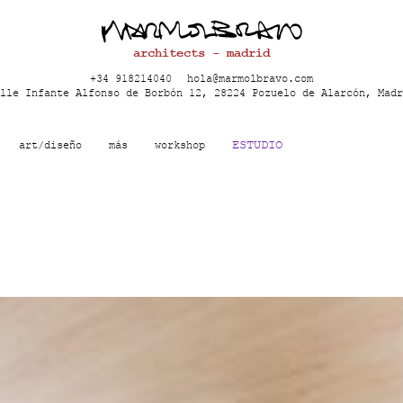
architects - madrid
+34 918214040
hola@marmolbravo.com
lle Infante Alfonso de Borbón 12, 28224 Pozuelo de Alarcón, Madr
ESTUDIO
art/diseño
más
workshop