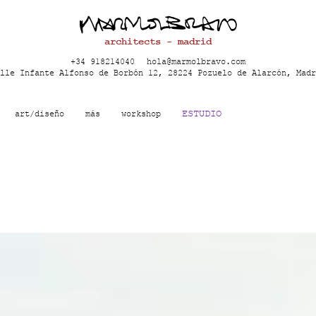
architects - madrid
+34 918214040
hola@marmolbravo.com
lle Infante Alfonso de Borbón 12, 28224 Pozuelo de Alarcón, Madr
ESTUDIO
art/diseño
más
workshop