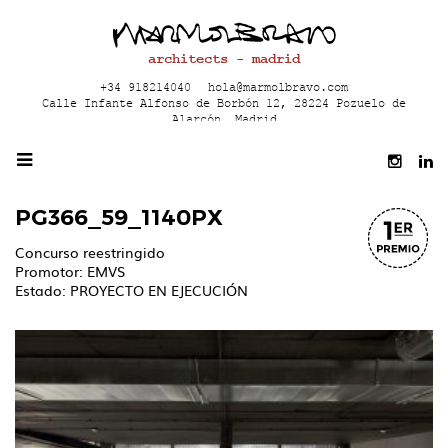
architects - madrid
+34 918214040
hola@marmolbravo.com
Calle Infante Alfonso de Borbón 12, 28224 Pozuelo de
Alarcón, Madrid
PG366_59_1140PX
Concurso reestringido
Promotor: EMVS
Estado: PROYECTO EN EJECUCIÓN