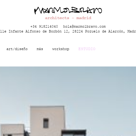
architects - madrid
+34 918214040
hola@marmolbravo.com
lle Infante Alfonso de Borbón 12, 28224 Pozuelo de Alarcón, Madr
ESTUDIO
art/diseño
más
workshop