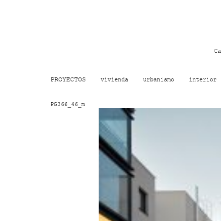
Ca
PROYECTOS
vivienda
urbanismo
interior
PG366_46_m